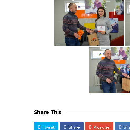
Share This
Tweet
Share
Plus one
Sh