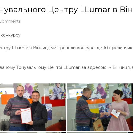
нувального Центру LLumar в Ві
 Comments
конкурсу.
нтру LLumar в Вінниці, ми провели конкурс, де 10 щасливчик
ному Тонувальному Центрі LLumar, за адресою: м.Вінниця, ву