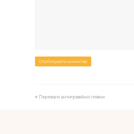
previous
Переваги антигравійної плівки
post: