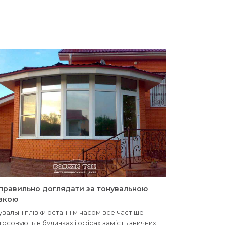
 правильно доглядати за тонувальною
івкою
увальні плівки останнім часом все частіше
тосовують в будинках і офісах замість звичних