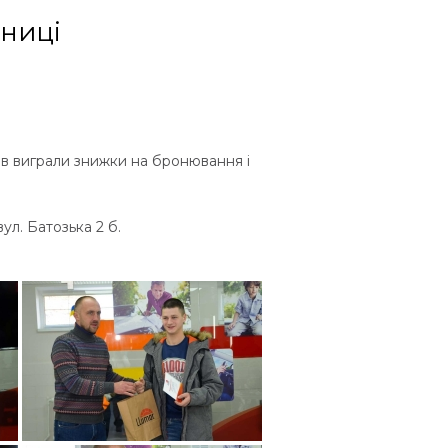
нниці
ів виграли знижки на бронювання і
л. Батозька 2 б.