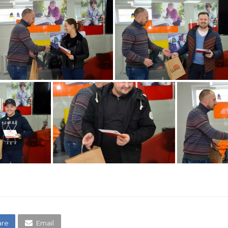
are
Email