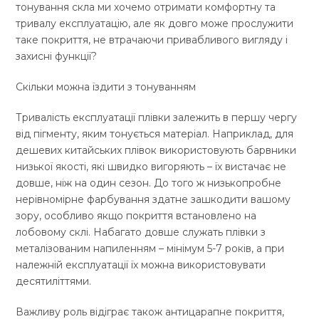
тонування скла ми хочемо отримати комфортну та
тривалу експлуатацію, але як довго може прослужити
таке покриття, не втрачаючи привабливого вигляду і
захисні функції?
Скільки можна їздити з тонуванням
Тривалість експлуатації плівки залежить в першу чергу
від пігменту, яким тонується матеріал. Наприклад, для
дешевих китайських плівок використовують барвники
низької якості, які швидко вигоряють – їх вистачає не
довше, ніж на один сезон. До того ж низькопробне
нерівномірне фарбування здатне зашкодити вашому
зору, особливо якщо покриття встановлено на
лобовому склі. Набагато довше служать плівки з
металізованим напиленням – мінімум 5-7 років, а при
належній експлуатації їх можна використовувати
десятиліттями.
Важливу роль відіграє також антицарапне покриття,