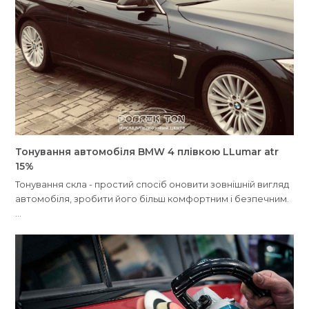
Тонування автомобіля BMW 4 плівкою LLumar atr
15%
Тонування скла - простий спосіб оновити зовнішній вигляд
автомобіля, зробити його більш комфортним і безпечним.
…