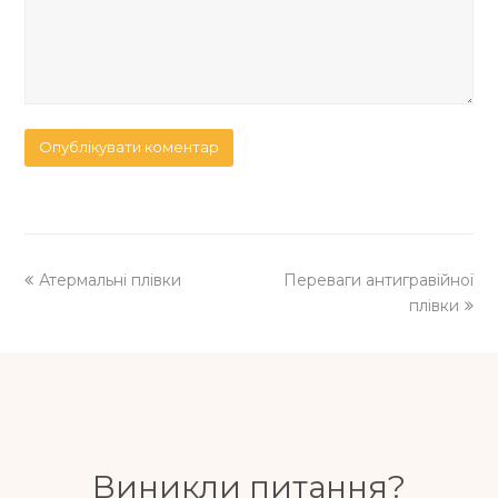
previous
next
Атермальні плівки
Переваги антигравійної
post:
post:
плівки
Виникли питання?