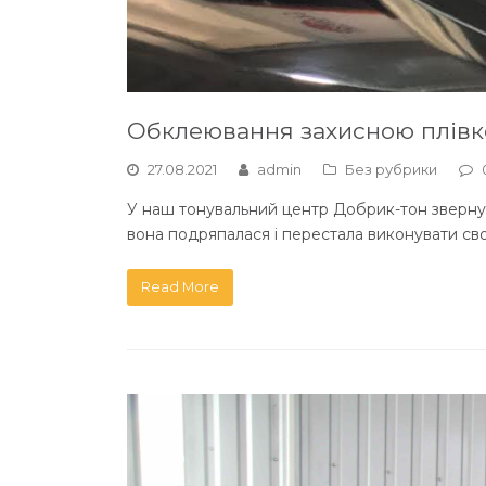
Обклеювання захисною плівк
27.08.2021
admin
Без рубрики
У наш тонувальний центр Добрик-тон звернувс
вона подряпалася і перестала виконувати сво
Read More