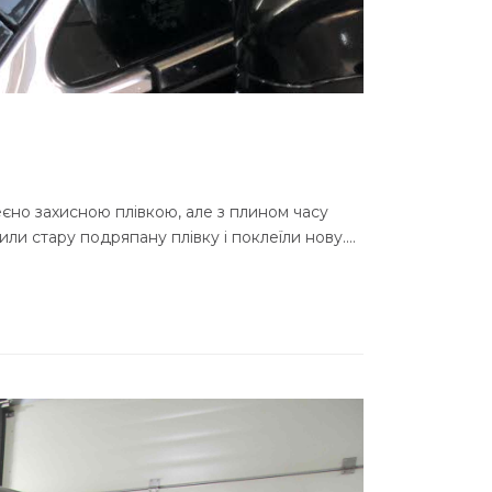
еєно захисною плівкою, але з плином часу
ли стару подряпану плівку і поклеїли нову.…