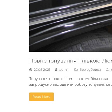
Повне тонування плівкою Люм
27.08.2021
admin
Без рубрики
Тонування плівкою Llumar автомобіля-позашля
запрошуємо вас оцінити роботу тонувальног
Read More