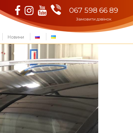
Viber
Facebook
Instagram
Youtube
067 598 66 89
Замовити дзвінок
Новини