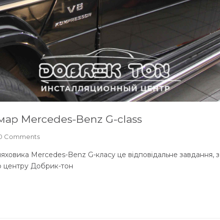
ар Mercedes-Benz G-class
0 Comments
ховика Mercedes-Benz G-класу це відповідальне завдання, з я
о центру Добрик-тон