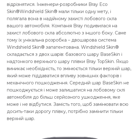
відрізнятися. Інженери-розробники Bray Eco
Skin®Windshield Skin® мали тільки одну мету, і
полягала вона в надійному захисті лобового скла
вашого автомобіля. Компанія Bray подивилася на
захист лобового скла абсолютно з іншого боку. Саме
тому їх унікальна розробка – двошарова система
Windshield Skin® запатентована. Windshield Skin®
складається з двох шарів: базового шару BaseSkin і
надтонкого верхнього шару плівки Bray TopSkin. Якщо
виникає необхідність, то змінюється тільки верхній шар,
який може піддаватися впливу зовнішніх факторів і
механічного пошкодження. Середній шар BaseSkin не
пошкоджується і може залишатися на лобовому склі
автомобіля до більш серйозного ушкодження, яке
може і не відбутися. Замість того, щоб замінювати всю
досить-таки дорогу плівку, потрібно замінити тільки
верхній шар.