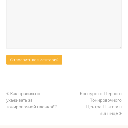
previous
next
Как правильно
Конкурс от Первого
post:
post:
ухаживать за
Тонировочного
тонировочной пленкой?
Центра LLumar в
Виннице